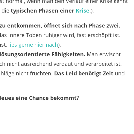
st normal, wenn man den Verlauf einer Krise kennt
u die
typischen Phasen einer
Krise
.).
zu entkommen, öffnet sich nach Phase zwei.
as innere Toben ruhiger wird, fast erschöpft ist.
nst,
lies gerne hier nach
).
lösungsorientierte Fähigkeiten.
Man erwischt
ch nicht ausreichend verdaut und verarbeitet ist.
hläge nicht fruchten.
Das Leid benötigt Zeit
und
eues eine Chance bekommt
?